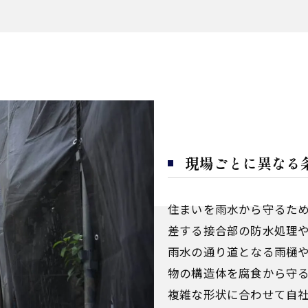
現場ごとに異なる
住まいを雨水から守るた
差する接合部の防水処理
雨水の通り道となる雨樋
物の構造体を腐食から守
複雑な形状に合わせて自