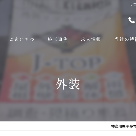
リ
ごあいさつ
施工事例
求人情報
当社の特
屋根
外壁
外装
外装
雨漏り
葺き替え
神奈川県平塚